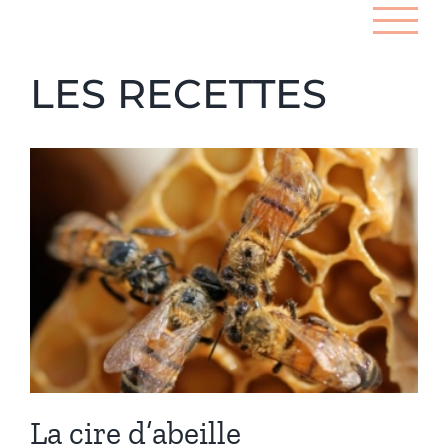
Passer
au
contenu
LES RECETTES
La cire d’abeille
Recettes
La cire d’abeille