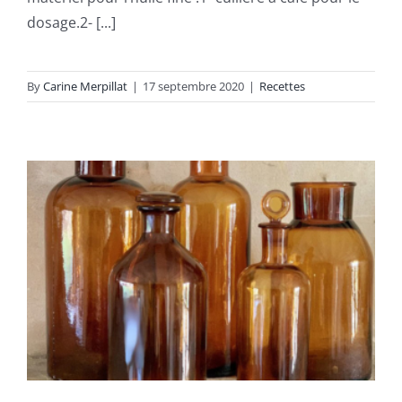
dosage.2- [...]
By
Carine Merpillat
|
17 septembre 2020
|
Recettes
La recette du medium de
Rubens
Recettes